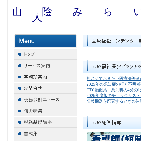
山 陰 み ら 
人
押さえておきたい医療法等改
2025年の認知症の行方不明
OTC類似薬、薬剤料の4分の
2026年度版のチェックリス
情報機器を廃棄するときの注